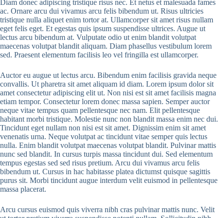
Diam donec adipiscing tristique risus nec. Et netus et malesuada fames
ac. Ornare arcu dui vivamus arcu felis bibendum ut. Risus ultricies
tristique nulla aliquet enim tortor at. Ullamcorper sit amet risus nullam
eget felis eget. Et egestas quis ipsum suspendisse ultrices. Augue ut
lectus arcu bibendum at. Vulputate odio ut enim blandit volutpat
maecenas volutpat blandit aliquam. Diam phasellus vestibulum lorem
sed. Praesent elementum facilisis leo vel fringilla est ullamcorper.
Auctor eu augue ut lectus arcu. Bibendum enim facilisis gravida neque
convallis. Ut pharetra sit amet aliquam id diam. Lorem ipsum dolor sit
amet consectetur adipiscing elit ut. Non nisi est sit amet facilisis magna
etiam tempor. Consectetur lorem donec massa sapien. Semper auctor
neque vitae tempus quam pellentesque nec nam. Elit pellentesque
habitant morbi tristique. Molestie nunc non blandit massa enim nec dui.
Tincidunt eget nullam non nisi est sit amet. Dignissim enim sit amet
venenatis urna. Neque volutpat ac tincidunt vitae semper quis lectus
nulla. Enim blandit volutpat maecenas volutpat blandit. Pulvinar mattis
nunc sed blandit. In cursus turpis massa tincidunt dui. Sed elementum
tempus egestas sed sed risus pretium. Arcu dui vivamus arcu felis
bibendum ut. Cursus in hac habitasse platea dictumst quisque sagittis
purus sit. Morbi tincidunt augue interdum velit euismod in pellentesque
massa placerat.
Arcu cursus euismod quis viverra nibh cras pulvinar mattis nunc. Velit