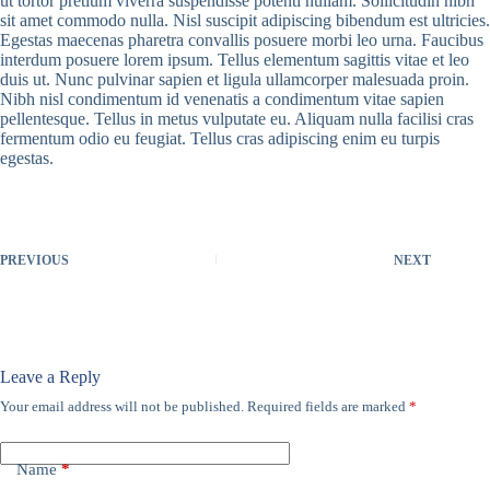
ut tortor pretium viverra suspendisse potenti nullam. Sollicitudin nibh
sit amet commodo nulla. Nisl suscipit adipiscing bibendum est ultricies.
Egestas maecenas pharetra convallis posuere morbi leo urna. Faucibus
interdum posuere lorem ipsum. Tellus elementum sagittis vitae et leo
duis ut. Nunc pulvinar sapien et ligula ullamcorper malesuada proin.
Nibh nisl condimentum id venenatis a condimentum vitae sapien
pellentesque. Tellus in metus vulputate eu. Aliquam nulla facilisi cras
fermentum odio eu feugiat. Tellus cras adipiscing enim eu turpis
egestas.
PREVIOUS
NEXT
Leave a Reply
Your email address will not be published.
Required fields are marked
*
Name
*