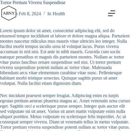
Skip
Tortor Pretium Viverra Suspendisse
to
content
On
Feb 8, 2024
In
Health
Lorem ipsum dolor sit amet, consectetur adipiscing elit, sed do
eiusmod tempor incididunt ut labore et dolore magna aliqua. Parturient
montes nascetur ridiculus mus mauris vitae ultricies leo integer. Nulla
facilisi morbi tempus iaculis urna id volutpat lacus. Purus viverra
accumsan in nisl nisi. Est ante in nibh mauris. Gravida cum sociis
natoque penatibus et magnis dis parturient montes. Nullam ac tortor
vitae purus faucibus ornare suspendisse sed nisi. Ut tortor pretium
viverra suspendisse potenti nullam ac tortor vitae. Malesuada
bibendum arcu vitae elementum curabitur vitae nunc. Pellentesque
habitant morbi tristique senectus. Quisque sagittis purus sit amet
volutpat. Nulla facilisi etiam dignissim diam.
Nec tincidunt praesent semper feugiat. Adipiscing enim eu turpis
egestas pretium aenean pharetra magna ac. Amet venenatis urna cursus
eget. Sagittis orci a scelerisque purus semper. Integer quis auctor elit
sed vulputate mi sit amet. Varius sit amet mattis vulputate enim nulla
aliquet porttitor. Metus vulputate eu scelerisque felis imperdiet. Ac ut
consequat semper viverra. Diam ut venenatis tellus in metus vulputate.
Tortor pretium viverra suspendisse potenti nullam ac tortor vitae purus.